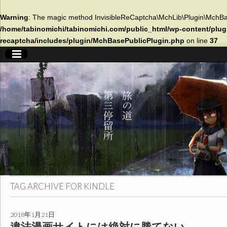
Warning
: The magic method InvisibleReCaptcha\MchLib\Plugin\MchBase
/home/tabinomichi/tabinomichi.com/public_html/wp-content/plugi
recaptcha/includes/plugin/MchBasePublicPlugin.php
on line
37
旅
の
道
第
三
TAG ARCHIVE FOR
KINDLE
停
2018年1月21日
違法漫画サイトには絶対に勝てない