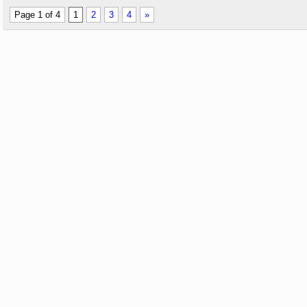
Page 1 of 4
1
2
3
4
»