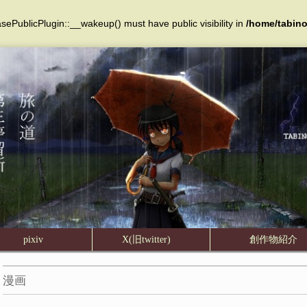
PublicPlugin::__wakeup() must have public visibility in
/home/tabino
pixiv
X(旧twitter)
創作物紹
漫画