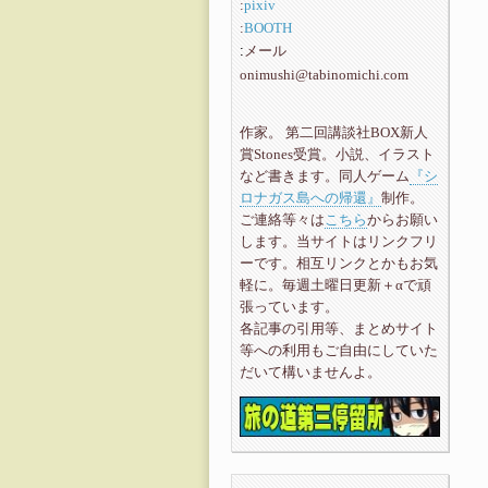
:
pixiv
:
BOOTH
メール
:
onimushi@tabinomichi.com
作家。 第二回講談社BOX新人
賞Stones受賞。小説、イラスト
など書きます。同人ゲーム
『シ
ロナガス島への帰還』
制作。
ご連絡等々は
こちら
からお願い
します。当サイトはリンクフリ
ーです。相互リンクとかもお気
軽に。毎週土曜日更新＋αで頑
張っています。
各記事の引用等、まとめサイト
等への利用もご自由にしていた
だいて構いませんよ。