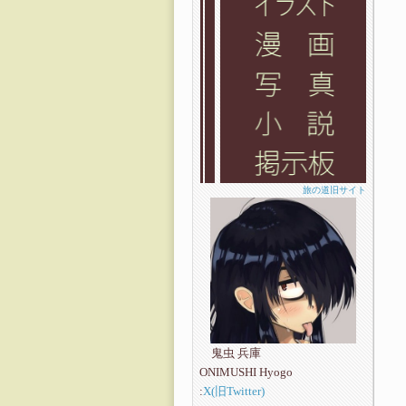
所
旅の道旧サイト
鬼虫 兵庫
ONIMUSHI Hyogo
:
X(旧Twitter)