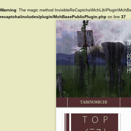
Warning
: The magic method InvisibleReCaptcha\MchLib\Plugin\MchBase
recaptcha/includes/plugin/MchBasePublicPlugin.php
on line
37
旅
の
道
第
三
停
TABINOMICHI
Main menu
Sub menu
留