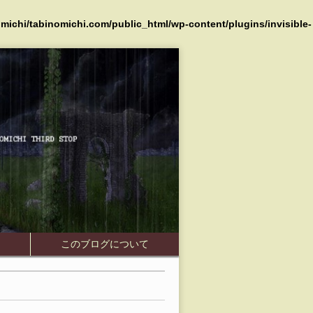
michi/tabinomichi.com/public_html/wp-content/plugins/invisible-
Skip to
介
このブログについて
content