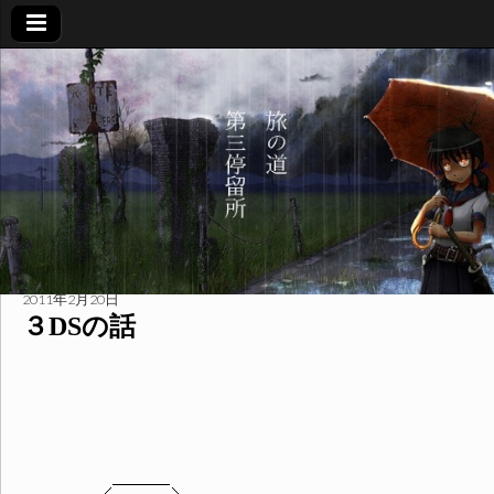
旅
の
道
第
三
2011年2月20日
３DSの話
停
留
所
＿＿＿_