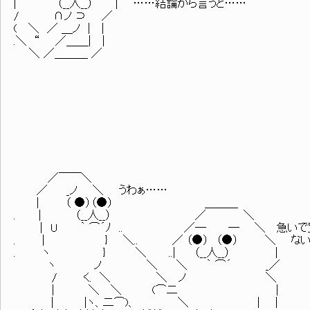
| （__人__） | ……結論から言うと……
/ ∩ノ ⊃ ／
( ＼ ／ ＿ノ | |
.＼ “ ／＿＿| |
＼ ／＿＿＿ ／
／￣￣＼
／ _ノ ＼ うわぁ……
| （ ●）（●） ＿＿＿
. | （__人__） ／ ＼
| U ｀ ⌒´ﾉ .. ／─ ─ ＼ 急いで
. | } ＼.. ／ （●） （●） ＼ ない
. ヽ } ＼ ..| （__人__） |
ヽ ノ ＼ ＼ ｀ ⌒´ _／
/ く. ＼ ＼ ノ ＼
| ＼ ＼ (⌒二 |
| |ヽ、二⌒)、 ＼ ｜ |