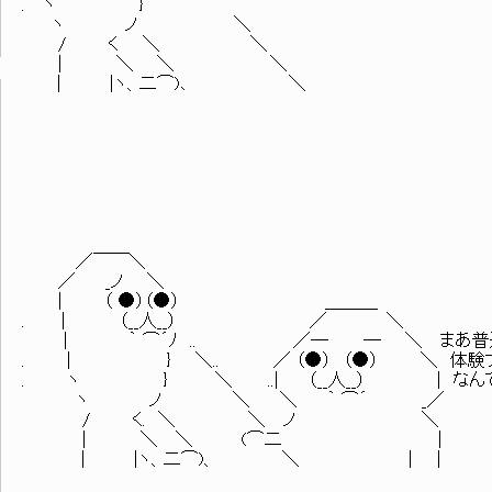
. ヽ }
ヽ ノ ＼
/ く ＼ ＼
| ＼ ＼ ＼
| |ヽ、二⌒)､ ＼
／￣￣＼
／ _ノ ＼
| （ ●）（●） ＿＿＿
. | （__人__） ／ ＼
| ｀ ⌒´ﾉ .. ／─ ─ ＼ まあ普通
. | } ＼.. ／ （●） （●） ＼ 体験ブ
. ヽ } ＼ ..| （__人__） | なん
ヽ ノ ＼ ＼ ｀ ⌒´ _／
/ く. ＼ ＼ ノ ＼
| ＼ ＼ (⌒二 |
| |ヽ、二⌒)、 ＼ ｜ |