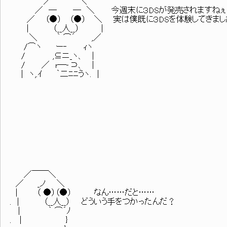
／ ＼
／ ─ ─ ＼ 今週末に３DSが発売されますねぇ
／ （●） （●） ＼ 実は僕既に３DSを体験してきまし
| （__人__） |
＼ ｀ ⌒´ ,／
/⌒ヽ ー‐ ｨヽ
/ ,⊆ニ_ヽ、 |
/ ／ r─–⊃、 |
| ヽ,.ｲ ｀二ﾆﾆうヽ. |
／￣￣＼
／ _ノ ＼
| （ ●）（●） なん……だと……
. | （__人__） どういう手をつかったんだ？
| ｀ ⌒´ﾉ
. | }