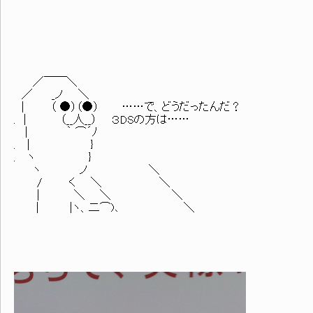
／￣￣＼
／ _ノ ＼
| （ ●）（●） ……で、どうだったんだ？
. | （__人__） ３DSの方は……
| ｀ ⌒´ﾉ
. | }
. ヽ }
ヽ ノ ＼
/ く ＼ ＼
| ＼ ＼ ＼
| |ヽ、二⌒)､ ＼