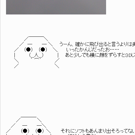
／￣￣￣＼
／ ─ ─ ＼ うーん、確かに飛び出ると言うよりは奥
／ （●） （●） ＼. いったかんじだったお……
| （__人__） | あと少しでも横に顔をずらすと３Dじ
＼ ｀ ⌒´ ／
／ ＼
＿＿＿_
／ ＼
／ ─ ─＼
／ （●） （●） ＼ それにソフトもあんまり出そろってな