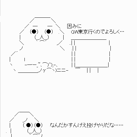
＿＿＿_
／ ＼
／ ─ ─ ＼ 因みに
／ （●） （●） .＼ GW東京行くのでよろしく…
| （__人__） | ＿＿＿＿＿＿＿_
＼ ｀ ⌒´ ,／ ..| | |
ノ ＼ .| | |
／´ | | |
| ｌ | | |
ヽ -一ー_~､⌒)^),-､ | |_＿＿＿＿＿＿_|
ヽ ＿＿＿＿,ノγ⌒ヽ)ニニ- ￣ | | |
／￣￣＼
／ _ノ ＼
| （ ●）（●） なんだかすんげえ投げやりだな……
. | （__人__）
| ｀ ⌒´ﾉ