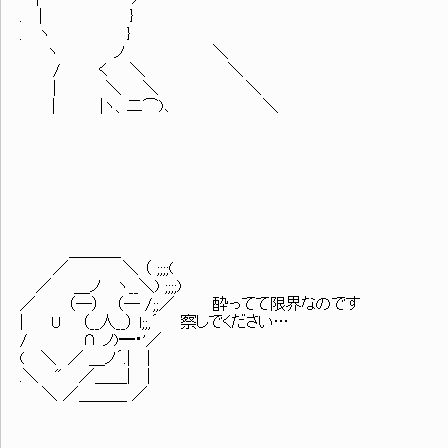
. | }
. ヽ }
ヽ ノ ＼
/ く ＼ ＼
| ＼ ＼ ＼
| |ヽ、二⌒)､ ＼
＿＿＿_
／ ＼ （ ;;;;(
／ ＿ノ ヽ__＼) ;;;;)
／ （─） （─ /;;／ 酔ってて限界なのです
| U （__人__） l;;,´ 察しでください…
/ ∩ ノ)━・'／
( ＼ ／ ＿ノ´.| |
.＼ " ／＿＿| |
＼ ／＿＿＿ ／