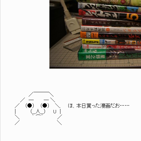
／￣￣￣＼
／ ─ ─ ＼
／ （●） （●） ＼. ほ、本日買った漫画だお……
| （__人__） U |
＼ ｀ ⌒´ ／
／ ＼