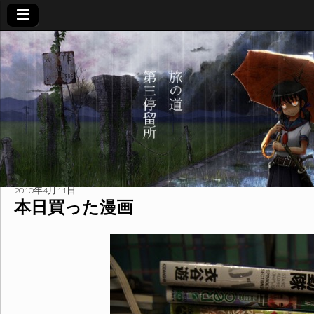
旅
の
道
第
三
2010年4月11日
本日買った漫画
停
留
所