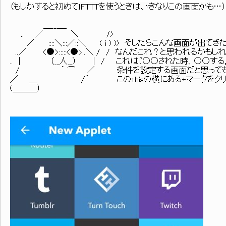
（もしかすると初めてIFTTTを使うときはいきなりこの画面かも…）
＿__＿_
.. ／ ＼ /)
／ ::::＼:::／::＼ ( i ) )) そしたらこんな画面が出てき
..／ <●>:::::<●>..＼ / / なんだこれ？と思われるかもし
.. | （__人__） | / これは『○○された時、○○する
/ ｀ ⌒ ／ 条件を設定する画面だと思っても
／ ＿ /´ このthisの横にある+マークをクリ
(＿＿＿）