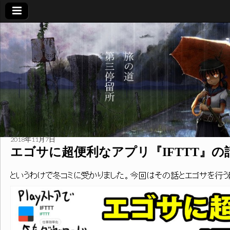
旅
の
道
第
三
2018年11月7日
エゴサに超便利なアプリ『IFTTT』の
停
というわけで冬コミに受かりました。今回はその話とエゴサを行う際
留
所