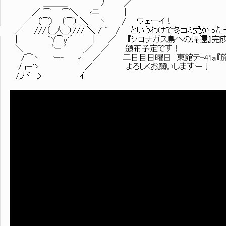
＿＿＿ ﾉ ／
／ ⌒ ⌒＼ ｒニ |
／ （⌒） （⌒） ＼ ヽ / ウェーイ！
／ ///（__人__）/// ＼ / ` / というわけで冬コミ受かっ
| `Y⌒y'´ | ／ 『シロナガス島への帰還』完
＼. ﾞー ′ ,／ ／ 頒布予定です！
/⌒ヽ ー‐ ｨ ／ 二日目日曜日 東館テ-41a『旅
/ rｰ'ゝ ／ よろしくお願いしますー！
/,ﾉヾ ,> ｲ