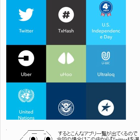
. ＿＿＿_
／ ― -＼ するとこんなアプリ一覧が出てくるので
. . ／ （●） （●） 今回の場合はこの中から『Twitter』を