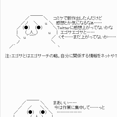
＿＿＿
／ ＼ コミケで新作出したんだけど
／ノ ＼ u. ＼ 感想とか気になるなぁ……
／ （●） （●） ＼Twitterに感想上がってないかな
| （__人__） u. | エゴサエゴサと……
＼ u.｀ ⌒´ ／ くそ……まだ上がってないか……
ノ ＼
／´ ヽ
注：エゴサとはエゴサーチの略。自分に関係する情報をネットやTw
＿＿＿
／ ＼ まあいい……
／ ／ ＼＼ 今は作業に集中して……っと
／ （●） （●） ＼ ………………