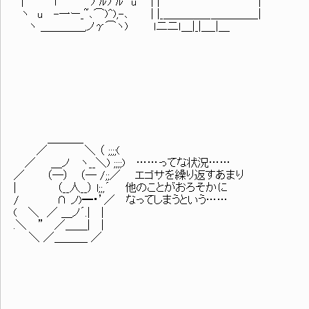
| ｌ ﾌﾟﾙﾌﾟﾙ u | | |
ヽ u -一ー_~､⌒)^),-､ | |_＿＿＿＿_＿＿＿＿_|
ヽ ＿＿＿＿,ノγ⌒ヽ) ｌ二二ｌ＿|_|＿_|＿
＿＿＿_
／ ＼ （ ;;;;(
／ ＿ノ ヽ__＼) ;;;;) ……ってな状況……
／ （─） （─ /;;／ エゴサを繰り返すあまり
| （__人__） l;;,´ 他のことがおろそかに
/ ∩ ノ)━・’／ なってしまうという……
( ＼ ／ ＿ノ´.| |
.＼ ” ／＿＿| |
＼ ／＿＿＿ ／