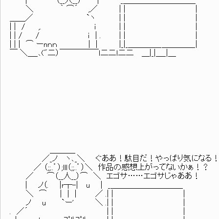
| （__人__） | _＿＿＿＿＿＿＿＿＿_
＼ ｀ ⌒´ ,／ | | |
＿＿／ `ヽ | | |
| | / ,. i | | |
| | / / ｉ | . | | |
| | | ⌒ ーnｎｎ | | |_|_＿＿＿＿_＿＿＿＿_|
￣ ＼＿_､("二）￣￣￣￣￣ｌ二二ｌ二二 ＿|_|＿_|＿
＿＿＿_
／_ノ ヽ､_＼ ぐああ！駄目だ！やっぱり気になる
／ （;;..゜）;lll（;;..゜）＼ 作品の感想上がってないかぁ！？
／ ⌒（__人__）⌒ ＼ エゴサ……エゴサじゃああ！
| ノ（. |r┬-| u | _＿＿＿＿＿＿＿＿＿_
＼ ⌒ | | | ／ .| | |
ノ u `ー' ＼ .| | |
. ／´ | | |