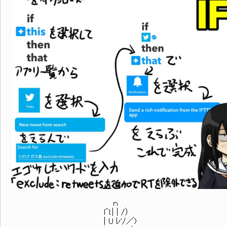
ｎ
l^l.| | /）
| U ﾚ'/／)