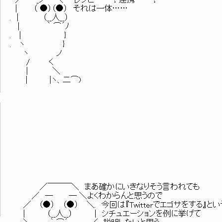
| （ ●）（●） それは一体……
. | （__人__）
| ｀ ⌒´ﾉ
. | }
. ヽ }
ヽ ノ
/ く
| ＼
| |ヽ、二⌒)
／￣￣￣＼ まあ確かにいきなりそう言われても
／ ─ ─ ＼よくわからんと思うので
／ （●） （●） ＼. 今回は『Twitterでエゴサをする』とい
| （__人__） | シチュエーションを例に挙げて