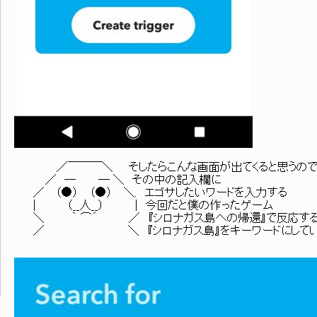
／￣￣￣＼ そしたらこんな画面が出てくると思うの
／ ─ ─ ＼ その中の記入欄に
／ （●） （●） ＼. エゴサしたいワードを入力する
| （__人__） | 今回だと僕の作ったゲーム
＼ ｀ ⌒´ ／ 『シロナガス島への帰還』で反応する
／ ＼ 『シロナガス島』をキーワードにしてい