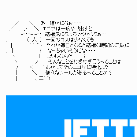
／￣￣＼ あー確かになぁ……
／ _ノ ＼ エゴサは一度やり出すと
| -=・=- -=・ 結構気になっちゃうからなぁ…
. | （__人__） 一回のロスは少なくても
| ｀ ⌒´ﾉ それが毎日となると結構な時間の無駄に
. | } なっちゃいそうだな……
. ヽ } しかしなんだ……？
ヽ ノ そんなことをわざわざ言うってことは
/ く もしかしてそのエゴサに特化した
| ＼ 便利なツールがあるってことか？
| |ヽ、二⌒)