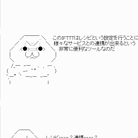
／￣￣￣..＼ このIFTTTはレシピという設定を行うこと
／ ::＼:::／:: ＼ 様々なサービスとの連携が出来るという
／ .<●>::::::<●> ＼ 非常に便利なツールなのだ
| （__人__） |
＼ ｀ ⌒´ ／
/,,― -ー ､ , -‐ ､
（ , -‐ ’” ）
`;ー” ` ー-ー -ー’
l l
／￣￣＼
／ _ノ ＼ レシピ……？連携……？