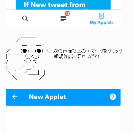
＿＿＿_
／ ＼
／ ─ ─＼
／ （●） （●） ＼ 次の画面で上の＋マークをクリック
| （__人__） | 新規作成ってやつだね
/ ∩ノ ⊃ ／
( ＼ ／ ＿ノ | |
.＼ “ ／＿＿| |
＼ ／＿＿＿ ／