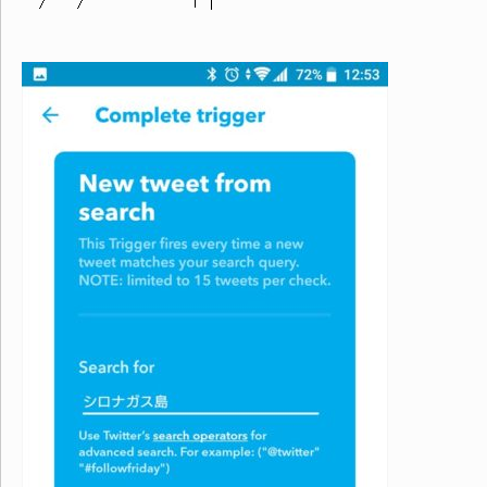
/ / ｉ |