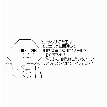
＿＿＿_
／ ＼ というわけで今回は
／ ─ ─＼ そのコミケに関連して
／ （●） （●） ＼創作者達に有用なツールを
| （__人__） | 紹介するぞ！
＼ ｀ ⌒´ ／ みなさん、例えばこういうシーン
,,::-イ.ヽヽ、___ ーーノﾞ-､. よくあるのではないでしょうか？
: | '; ＼_____ ノ.| ヽ i
| ＼/ﾞ（__)＼,| i |
＞ ヽ. ハ | |｜