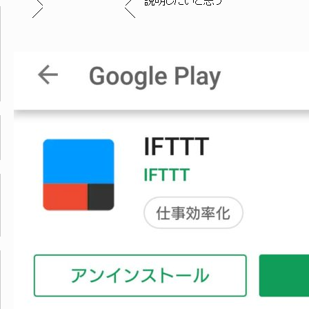
＼ ｀ ⌒´ ／ 説明したいと思う
／ ＼