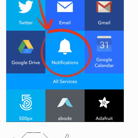
＿__＿_
.. ／ ＼ /)