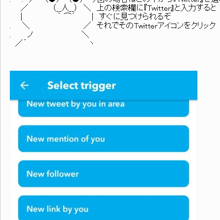
／ （__人__） ＼ 上の検索欄に『Twitter』と入力すると
| ｀ ⌒´ | すぐに見つけられるぞ
. ＼ ／ それでそのTwitterアイコンをクリック
. ノ ＼
／´ ヽ