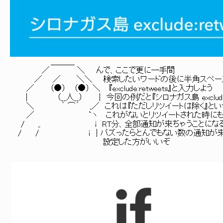
＿＿＿
／ ＼ んで、ここで更に一手間
／ ／ ＼＼ 検索したいワードの後に半角スペース
／ （●） （●） ＼ 『exclude:retweets』と入力しよう
| （__人__） | 今回の例だと『シロナガス島 exclude:re
＼ ｀ ⌒´ ,／ これは『ただしリツイートは除く』とい
／ `ヽ これがないとリツイートされた時に
/ ,. i RT分、全部通知が来ちゃうことにな
/ / ｉ | パズったらとんでもない数の通知が来
設定した方がいいぞ