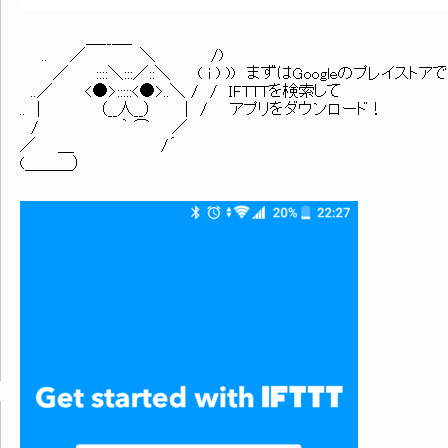
＿__＿_
.. ／ ＼ /)
／ ::::＼:::／::＼ ( i ) )) まずはGoogleのプレイストアで
..／ <●>:::::<●>..＼ / / IFTTTを検索して
.. | （__人__） | / アプリをダウンロード！
/ ｀ ⌒ ／
／ ＿ /´
(＿＿＿）