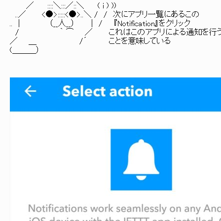
／ ::::＼:::／::＼ ( i ) ))
..／ <●>:::::<●>..＼ / / 次にアプリ一覧にあるこの
.. | （__人__） | / 『Notification』をクリック
/ ｀ ⌒ ／ これはこのアプリによる通知を行
／ ＿ /´ ことを意味している
(＿＿＿）