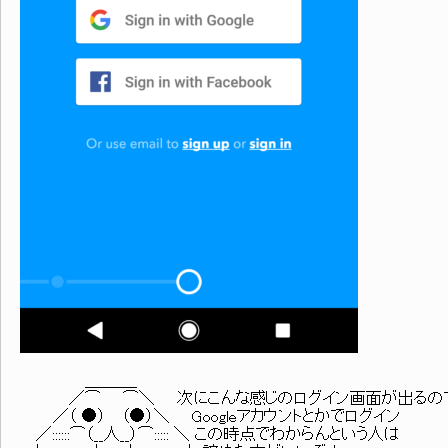
＿＿＿_
／⌒ ⌒＼ 次にこんな感じのログイン画面が出るの
／（ ●） （●）＼ Googleアカウントとかでログイン
／::::::⌒（__人__）⌒::::: ＼ この時点でわからんという人は