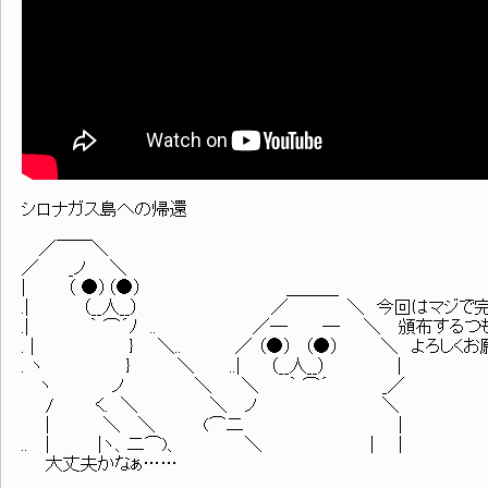
シロナガス島への帰還
／￣￣＼
／ _ノ ＼
| （ ●）（●） ＿＿＿
.| （__人__） ／ ＼ 今回はマジで完
.| ｀ ⌒´ﾉ .. ／─ ─ ＼ 頒布するつも
. | } ＼.. ／ （●） （●） ＼ よろしくお
. ヽ } ＼ ..| （__人__） |
ヽ ノ ＼ ＼ ｀ ⌒´ _／
/ く. ＼ ＼ ノ ＼
| ＼ ＼ (⌒二 |
.. | |ヽ、二⌒)、 ＼ ｜ |
大丈夫かなぁ……