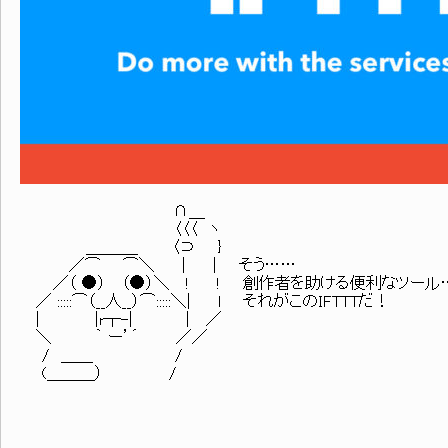
∩＿
〈〈〈 ヽ
＿＿＿_ 〈⊃ }
／⌒ ⌒＼ | | そう……
／（ ●） （●）＼ ! ! 創作者を助ける便利なツール
／ :::::⌒（__人__）⌒:::::＼| l それがこのIFTTTだ！
| |r┬-| | ／
＼ ｀ ー’´ ／／
/ ＿＿ /
(＿＿＿） /