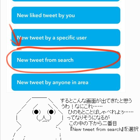
＿＿＿
／ ＼ するとこんな画面が出てきたと思う
／ ／ ＼＼ うわ！なにこれ……
／ （●） （●） ＼ ひのもとことばしゃべれよぅ……
| （__人__） | ってなりそうになるが
＼ ｀ ⌒´ ,／ この中の下から二番目
／ `ヽ 『New tweet from search』を選択
/ ,. i