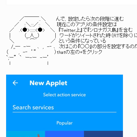
／￣￣￣..＼ んで、設定したら次の段階に進む
／ ::＼:::／:: ＼ 現在このアプリの条件設定は
／ .<●>::::::<●> ＼ 『Twitter上』で『シロナガス島』を含む
| （__人__） | ワードがツイートされた時（RTを除く）
＼ ｀ ⌒´ ／ という条件になっている
/,,― -ー ､ , -‐ ､ 次はこの『○○』の部分を設定するの
（ , -‐ ’” ）thatの左の+をクリック
`;ー” ` ー-ー -ー’
l l