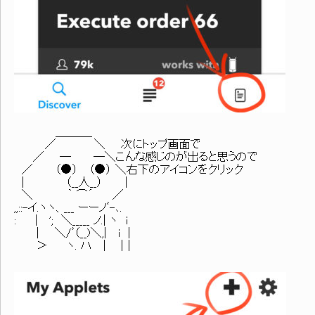
＿＿＿_
／ ＼ 次にトップ画面で
／ ─ ─＼こんな感じのが出ると思うので
／ （●） （●） ＼右下のアイコンをクリック
| （__人__） |
＼ ｀ ⌒´ ／
,,::-イ.ヽヽ、___ ーーノﾞ-､.
: | '; ＼_____ ノ.| ヽ i
| ＼/ﾞ（__)＼,| i |
＞ ヽ. ハ | |｜