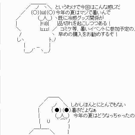
＿＿＿_
／ ノ ヽ＼ というわけで今回はこんな感じだ
／ （○）}liil{（○）今年の夏はマジで暑いんで
／ （__人__） ヽ既に冷感グッズ関係が
| |!!il|l| |品切れを起こしつつある！
＼ lｪｪｪl ／ コミケ等、暑いイベントに参加予定の
/ ヽ 早めの購入をお勧めするぞ！
しヽ ﾄ､ﾉ
| __ |
!___ノ´ ヽ__丿
／￣￣＼
／ _ノ ＼ しかしほんとにとんでもない
| （ ●）（●）暑さだよなぁ
| （__人__） 今年の夏はどうなっちゃったの
| U ｀ ⌒´ﾉ
＿_|＿__ }
／ ＼ }