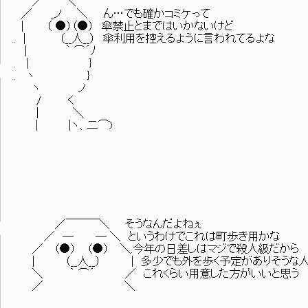
／￣￣＼
／ _ノ ＼ ん…でも確かコミケって
| （ ●）（●） 傘禁止とまではいかないけど
. | （__人__） 傘利用を控えるように言われてるよな
| ｀ ⌒´ﾉ
. | }
. ヽ }
ヽ ノ
/ く
| ＼
| |ヽ、二⌒)
／￣￣￣＼ そうなんだよねぇ
／ ─ ─ ＼ というわけでこれは町歩き用かな
／ （●） （●） ＼.今年の日差しはマジで殺人級だから
| （__人__） | 多少でも外を歩く予定がありそうな
＼ ｀ ⌒´ ／ これくらい用意した方がいいと思う
／ ＼