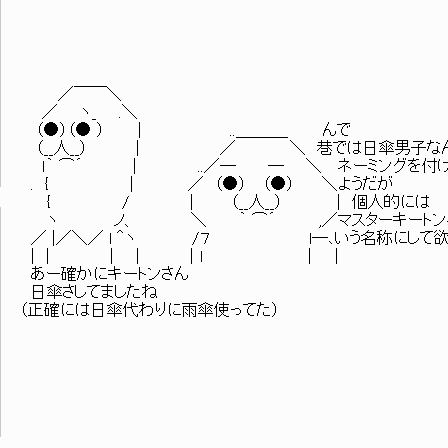
／￣￣＼
／ ヽ_ .＼
（●）（● ） ｜ ..＿＿＿_ んで
（__人__） | ／ ＼ 巷では日傘男子な
ｌ｀ ⌒´ ｜ ..／─ ─ ＼ ネーミングを付け
. { ｜ ／ （●） （●） ＼ようだが
{ / | （__人__） | 個人的には
ヽ ノ、 ＼ ｀ ⌒´ ,／マスターキートン
／ |／＼／ l ＾ヽ /７ l─､いう名称にして欲
| | | | ｜l ｜ ｜
あー確かにキートンさん
日傘さしてましたね
（正確には日傘代わりに雨傘使ってた）