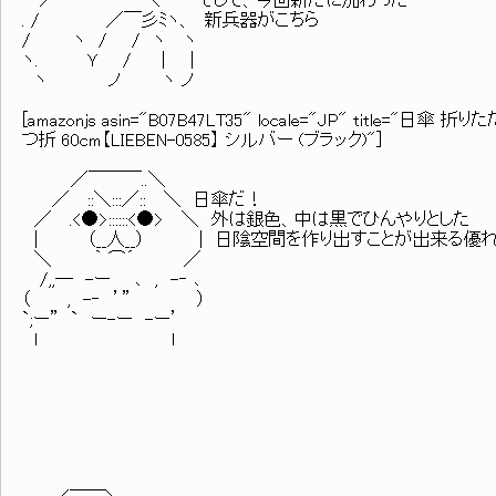
> ー‐ < そして、今回新たに加わった
. / ／￣彡ﾐヽ、 新兵器がこちら
/ ヽ / / ヽ ヽ
ヽ. Ｙ / | |
ヽ ノ ヽ ノ
[amazonjs asin="B07B47LT35" locale="JP" title
つ折 60cm【LIEBEN-0585】 シルバー (ブラック)"]
／￣￣￣..＼
／ ::＼:::／:: ＼ 日傘だ！
／ .<●>::::::<●> ＼ 外は銀色、中は黒でひんやりとした
| （__人__） | 日陰空間を作り出すことが出来る優
＼ ｀ ⌒´ ／
/,,― -ー ､ , -‐ ､
（ , -‐ ’” ）
`;ー” ` ー-ー -ー’
l l