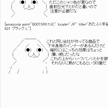
／ （●） （●） ＼. ただこのシャツ色が黒なので
| （__人__） | 直射日光下とかだと暑いので
＼ ｀ ⌒´ ／ 注意が必要だな
／ ＼
[amazonjs asin="B007SRK1UC" locale="JP" titl
631 ブラック L"]
＿＿＿
／ ＼ これと同じ会社が作ってる商品で
／ ／ ＼＼ 下半身用のインナーがあるんだけど
／ （●） （●） ＼ 俺的にはこっちの効果はちょっと
| （__人__） | 薄い感じだったな
＼ ｀ ⌒´ ,／ これの上からハーフパンツとかを穿い
／ `ヽ それなりに熱がこもるという印象だ
/ ,. i
/ / ｉ |
＿＿＿_