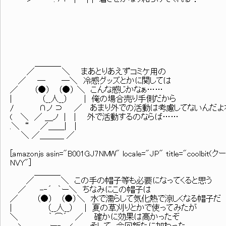
＿＿＿_
／ ＼ まあとりあえずコミケ用の
／ ─ ─＼ 冷感グッズとかに関しては
／ （●） （●） ＼ こんな感じかなぁ……
| （__人__） | 俺の場合売り手側だから
/ ∩ノ ⊃ ／ あまり外での活動は考慮してないんだよ
( ＼ ／ ＿ノ | | 外で活動するのならば……
.＼ “ ／＿＿| |
＼ ／＿＿＿ ／
[amazonjs asin="B001GJ7NMW" locale="JP" title="co
NVY"]
＿＿＿_
／ ＼ この手の帽子等も必要になってくると思う
／ -‐´ ｀ー＼ ちなみにこの帽子は
／ （●） （●）＼ 水で濡らして気化熱で涼しくなる帽子だ
| （__人__） | 夏の草刈りとかで使ってみたが
＼ ｀ ⌒´ ／ 確かに効果は高かったぞ