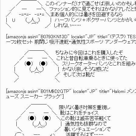
／ ＼ このインナーだけで過ごせば涼しいのかもし
.／ ─ ─＼ ファッション的に見てそれはかなりアレだと
／ ‐=・=‐ ‐=・= ＼まあ個人的には暑さを回避するなら
| U （__人__） | ハーフパンツ＋ボクサーパンツとかが
＼ ｀ ⌒´ ,／ しれない……
[amazonjs asin="B0793KN13D" locale="JP" title="
ーフ2枚セット 前閉じ 吸汗速乾・通気性スポーツ アンダーウェア3.5イ
／￣￣￣＼ ちなみに今回はこれを購入したぞ
／ ─ ─ ＼ これと昔自転車乗るときに使ってた
／ （●） （●） ＼. スリークオーターパンツとこれを組
| （__人__） | かなり涼しそうな感じだ
＼ ｀ ⌒´ ／ そして次は靴だ
／ ＼
[amazonjs asin="B01M9D2GTP" locale="JP" title=
ューズ スニーカー ブラック"]
＿＿＿_
／ ＼ 限りなく暑さ対策を重視し
／ ─ ─ ＼ 靴はこれをチョイス
／ （●） （●） ＼この靴は滅茶苦茶軽くて
| （__人__） | 通気性も抜群なので
＼ ｀ ⌒´ ,／ 暑いシチュエーションで
/⌒ヽ ー‐ ｨヽ 活躍するはず……