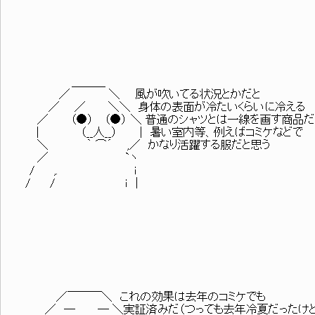
＿＿＿
／ ＼ 風が吹いてる状況とかだと
／ ／ ＼＼ 身体の表面が冷たいくらいに冷える
／ （●） （●） ＼ 普通のシャツとは一線を画す商品だ
| （__人__） | 暑い室内等、例えばコミケなどで
＼ ｀ ⌒´ ,／ かなり活躍する服だと思う
／ `ヽ
/ ,. i
/ / ｉ |
／￣￣￣＼ これの効果は去年のコミケでも
／ ─ ─ ＼実証済みだ（つっても去年冷夏だったけど