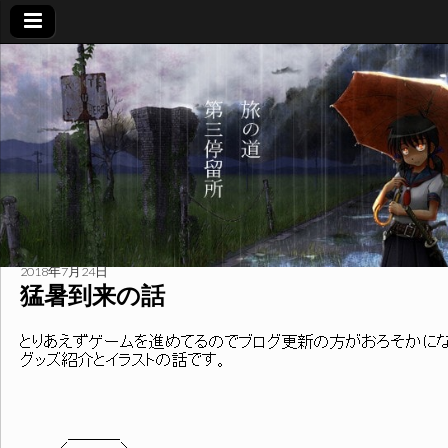
旅
の
道
第
三
2018年7月24日
猛暑到来の話
停
とりあえずゲームを進めてるのでブログ更新の方がおろそかに
グッズ紹介とイラストの話です。
留
所
＿＿＿_