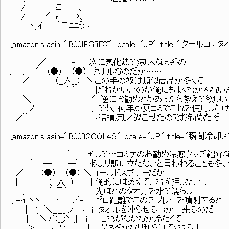
/ ,⊆ニ_ヽ、 |
/ ／ r─ﾆ⊃、 |
| ヽ,.ｲ ｀二ﾆﾆうヽ. |
[amazonjs asin="B00IPG5F8I" locale="JP" title="クール
. ＿＿＿_
／ ― -＼ 次に気化熱で涼しくなる系の
. . ／ （●） （●） タオルなのだが……
／ （__人__） ＼この手の奴は類似商品が多くて
| ｀ ⌒´ |どれがいいのか俺にもよくわかんない
. ＼ ／ 逆にお勧めとかあったら教えて欲しい
. ノ ＼ でも、何年か夏コミでこれを使用したけ
／´ ヽ結構涼しく過ごせたのでお勧めだぞ
[amazonjs asin="B003QOOL4S" locale="JP" title="瞬間冷却
＿＿＿_
／ ＼ そして…コミケのお勧め冷感グッズ紹介な
／ ─ ─＼ あまり訳に立たないと言われることも多
／ （●） （●） ＼コールドスプレーだが
| （__人__） | 俺的にはあえてこれを押したい！
＼ ｀ ⌒´ ／ 先ほどのタオルを水で濡らし
,,::-イ.ヽヽ、___ ーーノﾞ-､. ゼロ距離でこのスプレーを噴射すると
: | '; ＼_____ ノ.| ヽ i タオルを凍らせる事が出来るのだ
| ＼/ﾞ（__)＼,| i | これがなかなか冷たくて
＞ ヽ. ハ | |｜ 暑さをかなり和らげてくれる！