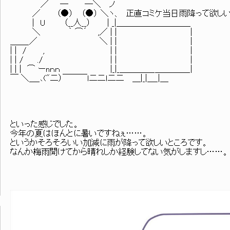
／ ─ ─＼ ノ
／ （●） （●） ＼ヽ、 正直コミケ当日雨降って欲しい
| U （__人__） | _|＿＿＿＿＿＿＿＿＿
＼ ｀ ⌒´ ,／ | | |
＿＿_／ ＼ | | |
| | / , | | |
| | / ./ | | |
| | | ⌒ ーnｎｎ |_|_＿＿＿＿_＿＿＿＿_|
￣ ＼＿_､("二）￣￣￣ｌ二二ｌ二二 ＿|_|＿_|＿
といった感じでした。
今年の夏はほんとに暑いですねぇ……。
というかそろそろいい加減に雨が降って欲しいところです。
なんか梅雨開けてから晴れしか経験してない気がしますし……。