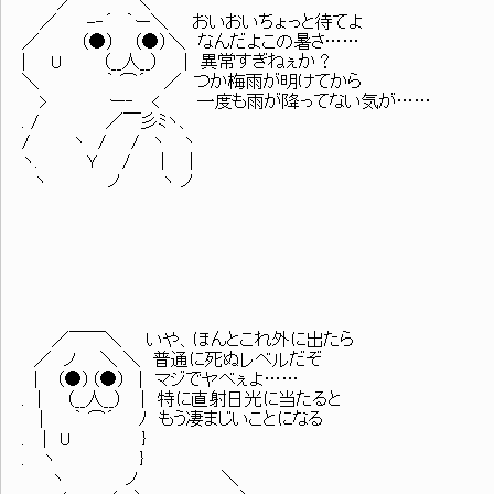
／ ＼
／ -‐´ ｀ー＼ おいおいちょっと待てよ
／ （●） （●）＼ なんだよこの暑さ……
| U （__人__） | 異常すぎねぇか？
＼ ｀ ⌒´ ／ つか梅雨が明けてから
> ー‐ < 一度も雨が降ってない気が……
. / ／￣彡ﾐヽ、
/ ヽ / / ヽ ヽ
ヽ. Ｙ / | |
ヽ ノ ヽ ノ
／￣￣＼ いや、ほんとこれ外に出たら
／ ノ ＼ ＼ 普通に死ぬレベルだぞ
| （●）（●） | マジでヤベぇよ……
. | （__人__） | 特に直射日光に当たると
| ｀ ⌒´ ﾉ もう凄まじいことになる
. | U }
. ヽ }
ヽ ノ ＼