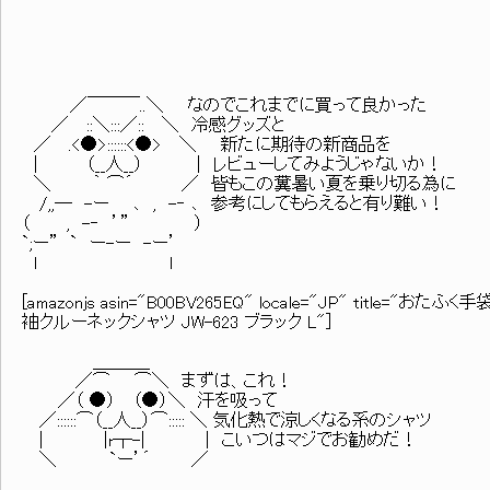
／￣￣￣..＼ なのでこれまでに買って良かった
／ ::＼:::／:: ＼ 冷感グッズと
／ .<●>::::::<●> ＼ 新たに期待の新商品を
| （__人__） | レビューしてみようじゃないか！
＼ ｀ ⌒´ ／ 皆もこの糞暑い夏を乗り切る為に
/,,― -ー ､ , -‐ ､ 参考にしてもらえると有り難い！
（ , -‐ ’” ）
`;ー” ` ー-ー -ー’
l l
[amazonjs asin="B00BV265EQ" locale="JP" titl
袖クルーネックシャツ JW-623 ブラック L"]
＿＿＿_
／⌒ ⌒＼ まずは、これ！
／（ ●） （●）＼ 汗を吸って
／::::::⌒（__人__）⌒::::: ＼ 気化熱で涼しくなる系のシャツ
| |r┬-| | こいつはマジでお勧めだ！
＼ `ー’´ ／