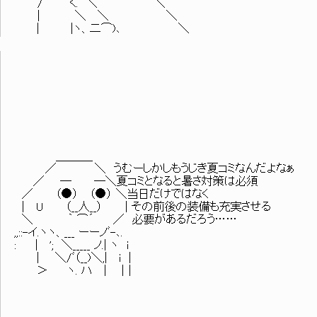
/ く. ＼ ＼
| ＼ ＼ ＼
| |ヽ、二⌒)､ ＼
＿＿＿_
／ ＼ うむーしかしもうじき夏コミなんだよなぁ
／ ─ ─＼夏コミとなると暑さ対策は必須
／ （●） （●） ＼当日だけではなく
| U （__人__） | その前後の装備も充実させる
＼ ｀ ⌒´ ／ 必要があるだろう……
,,::-イ.ヽヽ、___ ーーノﾞ-､.
: | '; ＼_____ ノ.| ヽ i
| ＼/ﾞ（__)＼,| i |
＞ ヽ. ハ | |｜