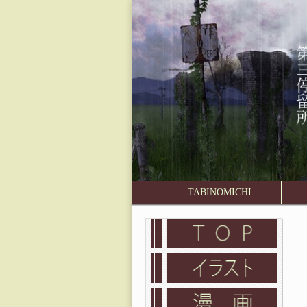
旅
の
道
第
三
停
TABINOMICHI
Main menu
Sub menu
留
所