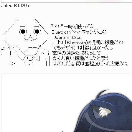
Jabra BT620s
＿＿＿_
／ ＼
／ ─ ─＼ それで一時期使ってた
／ （●） （●） ＼ Bluetoothヘッドフォンがこの
| （__人__） | Jabra BT620s
＼ ｀ ⌒´ ／ これはBluetooth黎明期の機種だね
,,::-イ.ヽヽ、___ ーーノﾞ-､. でもデザインは格好良かったし
: | '; ＼_____ ノ.| ヽ i 電話の通話も取れるしで
| ＼/ﾞ（__)＼,| i | かなり良い機種だったと思う
＞ ヽ. ハ | |｜ まあただ音質は並程度だったと思うね