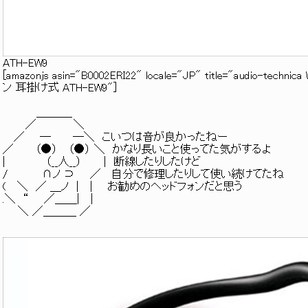
ATH-EW9
[amazonjs asin="B0002ERI22" locale="JP" title="audio-t
ン 耳掛け式 ATH-EW9"]
＿＿＿_
／ ＼
／ ─ ─＼ こいつは音が良かったねー
／ （●） （●） ＼ かなり長いこと使ってた気がするよ
| （__人__） | 断線したりしたけど
/ ∩ノ ⊃ ／ 自分で修理したりして使い続けてたね
( ＼ ／ ＿ノ | | お勧めのヘッドフォンだと思う
.＼ “ ／＿＿| |
＼ ／＿＿＿ ／