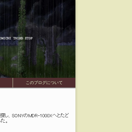
Skip to
介
このブログについて
content
、SONYのMDR-1000Xへとたど
した。