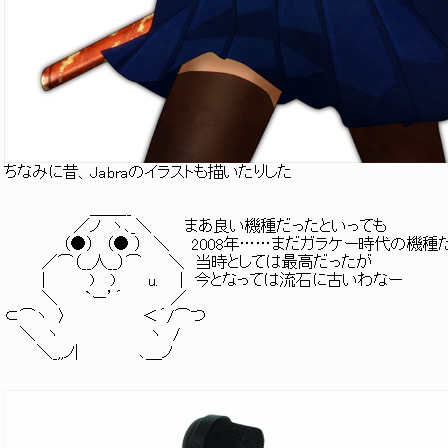
ちなみに昔、Jabraのイラストも描いたりした
＿＿__
／ノ ヽ､_＼ まあ良い機種だったといっても
（●） （● ） ＼ 2008年……まだガラケー時代の機種
／⌒（__人__）⌒ ＼ 当時としては最高だったが
| ) ) u. | 今となっては流石に古いわなー
＼ `ー’´ ／
⊂⌒ヽ 〉 ＜´/⌒つ
＼ ヽ ヽ /
＼_,,ノ| ､＿ノ