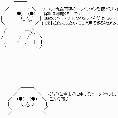
／ ＼
／ -‐´ ｀ー＼ うーん、現在有線のヘッドフォンを使ってい
／ （●） （●）＼ 有線は邪魔くさいので
| （__人__） | 無線のヘッドフォンが欲しいんだよなぁ…
＼ ｀ ⌒´ ／ 出来ればSkypeとかにも流用できる物が欲
> ー‐ <
. / ／￣彡ﾐヽ、
/ ヽ / / ヽ ヽ
ヽ. Ｙ / | |
ヽ ノ ヽ ノ
／￣￣￣＼
／ ─ ─ ＼ ちなみに今までに使ってたヘッドホンは
／ （●） （●） ＼. こんな感じ
| （__人__） |
＼ ｀ ⌒´ ／
／ ＼