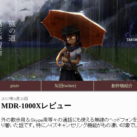
pixiv
X(旧twitter)
創作物紹
2017年6月10日
MDR-1000Xレビュー
外の散歩用＆Skype用等々の通話にも使える無線のヘッドフォンを探し
り着いた話です。特にノイズキャンセリング機能がもの凄い印象で
＿＿＿_