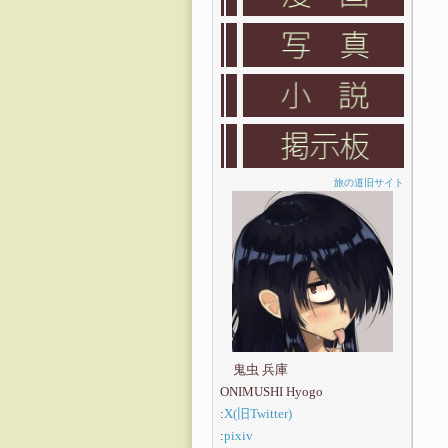
旅の道旧サイト
鬼虫 兵庫
ONIMUSHI Hyogo
:
X(旧Twitter)
:
pixiv