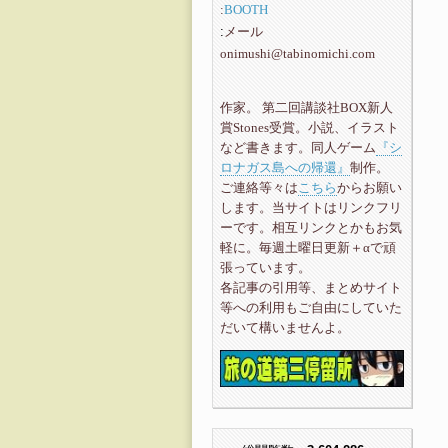
:
BOOTH
メール
:
onimushi@tabinomichi.com
作家。 第二回講談社BOX新人
賞Stones受賞。小説、イラスト
など書きます。同人ゲーム
『シ
ロナガス島への帰還』
制作。
ご連絡等々は
こちら
からお願い
します。当サイトはリンクフリ
ーです。相互リンクとかもお気
軽に。毎週土曜日更新＋αで頑
張っています。
各記事の引用等、まとめサイト
等への利用もご自由にしていた
だいて構いませんよ。