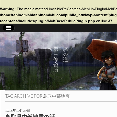
Warning
: The magic method InvisibleReCaptcha\MchLib\Plugin\MchBase
/home/tabinomichi/tabinomichi.com/public_html/wp-content/plugi
recaptcha/includes/plugin/MchBasePublicPlugin.php
on line
37
旅
の
道
第
三
TAG ARCHIVE FOR
鳥取中部地震
停
2016年10月29日
鳥取県中部地震の話