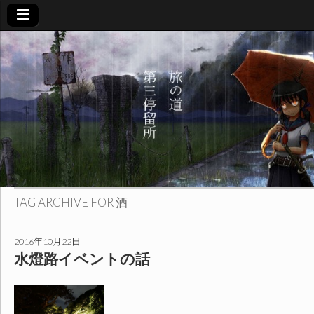
旅
の
道
第
三
TAG ARCHIVE FOR
酒
停
2016年10月22日
水燈路イベントの話
留
所