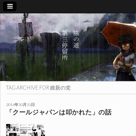
旅
の
道
第
三
TAG ARCHIVE FOR
維新の党
停
2014年10月31日
「クールジャパンは叩かれた」の話
留
所