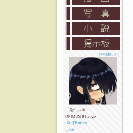
旅の道旧サイト
鬼虫 兵庫
ONIMUSHI Hyogo
:
X(旧Twitter)
:
pixiv