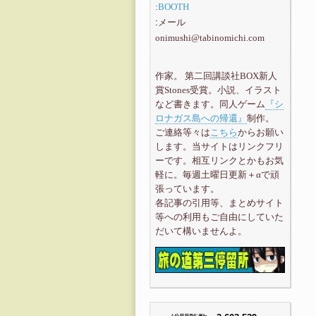
:
BOOTH
メール
:
onimushi@tabinomichi.com
作家。 第二回講談社BOX新人
賞Stones受賞。小説、イラスト
など書きます。同人ゲーム
『シ
ロナガス島への帰還』
制作。
ご連絡等々は
こちら
からお願い
します。当サイトはリンクフリ
ーです。相互リンクとかもお気
軽に。毎週土曜日更新＋αで頑
張っています。
各記事の引用等、まとめサイト
等への利用もご自由にしていた
だいて構いませんよ。