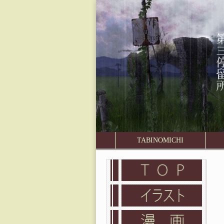
旅
の
道
第
三
停
TABINOMICHI
Main menu
Sub menu
留
所