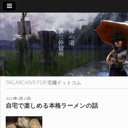
旅
の
道
第
三
TAG ARCHIVE FOR
宅麺ドットコム
停
2022年3月15日
自宅で楽しめる本格ラーメンの話
留
所