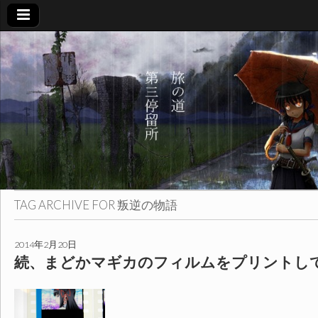
旅
の
道
第
三
TAG ARCHIVE FOR
叛逆の物語
停
2014年2月20日
続、まどかマギカのフィルムをプリントし
留
所