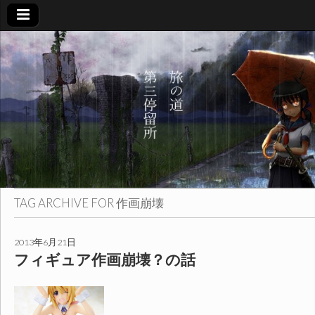
旅
の
道
第
三
TAG ARCHIVE FOR
作画崩壊
停
2013年6月21日
フィギュア作画崩壊？の話
留
所