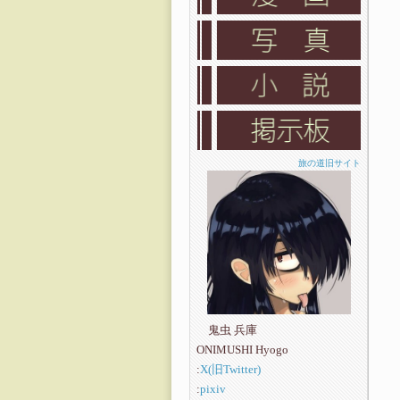
旅の道旧サイト
鬼虫 兵庫
ONIMUSHI Hyogo
:
X(旧Twitter)
:
pixiv