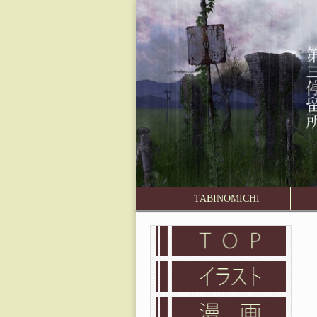
旅
の
道
第
三
停
TABINOMICHI
Main menu
Sub menu
留
所