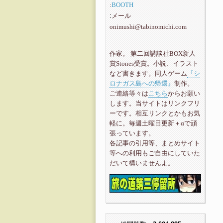
:
BOOTH
メール
:
onimushi@tabinomichi.com
作家。 第二回講談社BOX新人
賞Stones受賞。小説、イラスト
など書きます。同人ゲーム
『シ
ロナガス島への帰還』
制作。
ご連絡等々は
こちら
からお願い
します。当サイトはリンクフリ
ーです。相互リンクとかもお気
軽に。毎週土曜日更新＋αで頑
張っています。
各記事の引用等、まとめサイト
等への利用もご自由にしていた
だいて構いませんよ。